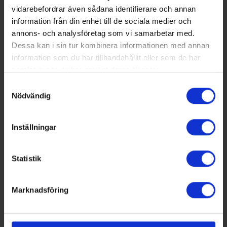
vidarebefordrar även sådana identifierare och annan
2026-04-01
information från din enhet till de sociala medier och
annons- och analysföretag som vi samarbetar med.
Semesterstängt v28-v31
Dessa kan i sin tur kombinera informationen med annan
information som du har tillhandahållit eller som de har
Semesterstängt v28-v31
samlat in när du har använt deras tjänster.
Samtyckesval
Nödvändig
Inställningar
Statistik
Marknadsföring